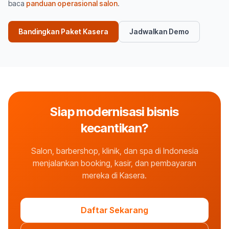
baca
panduan operasional salon
.
Bandingkan Paket Kasera
Jadwalkan Demo
Siap modernisasi bisnis
kecantikan?
Salon, barbershop, klinik, dan spa di Indonesia
menjalankan booking, kasir, dan pembayaran
mereka di Kasera.
Daftar Sekarang