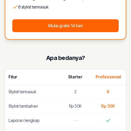
6 stylist termasuk
Mulai gratis 14 hari
Apa bedanya?
Fitur
Starter
Professional
Stylist termasuk
2
6
Stylist tambahan
Rp 50K
Rp 35K
Laporan lengkap
—