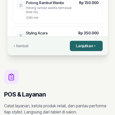
Potong Rambut Wanita
Rp 150.000
Potong rambut wanita termasuk
blow dry
60 min
Styling Acara
Rp 350.000
Styling untuk pernikahan atau
acara khusus
Kembali
Lanjutkan
90 min
Creambath
Rp 120.000
Creambath dengan pijat kepala
45 min
Kepang / Braiding
Rp 150.000
POS & Layanan
Berbagai gaya kepang
60 min
Catat layanan, kelola produk retail, dan pantau performa
tiap stylist. Langsung dari tablet di salon.