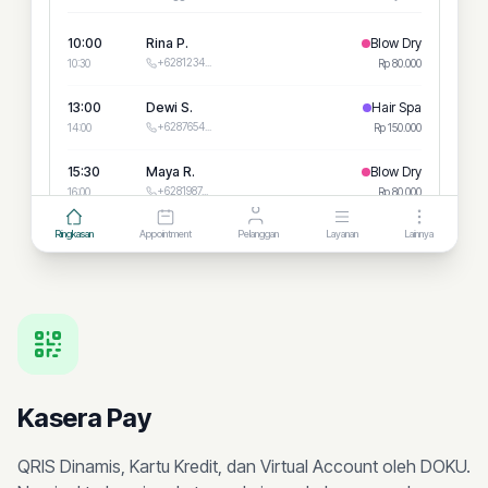
10:00
Rina P.
Blow Dry
+6281234
...
10:30
Rp 80.000
13:00
Dewi S.
Hair Spa
+6287654
...
14:00
Rp 150.000
15:30
Maya R.
Blow Dry
+6281987
...
16:00
Rp 80.000
Ringkasan
Appointment
Pelanggan
Layanan
Lainnya
Ringkasan Hari Ini
3 booking selesai
1 pembayaran QRIS masuk
2 layanan perlu restock produk
Kasera Pay
QRIS Dinamis, Kartu Kredit, dan Virtual Account oleh DOKU.