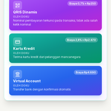
Biaya 0,7% + Rp250
QRIS Dinamis
OLEH DOKU
Nominal pembayaran terkunci pada transaksi, tidak ada salah
ketik nominal
Biaya 2,8% + Rp2.470
Kartu Kredit
OLEH DOKU
Terima kartu kredit dari pelanggan mancanegara
Biaya Rp4.690
Virtual Account
OLEH DOKU
Transfer bank dengan konfirmasi otomatis