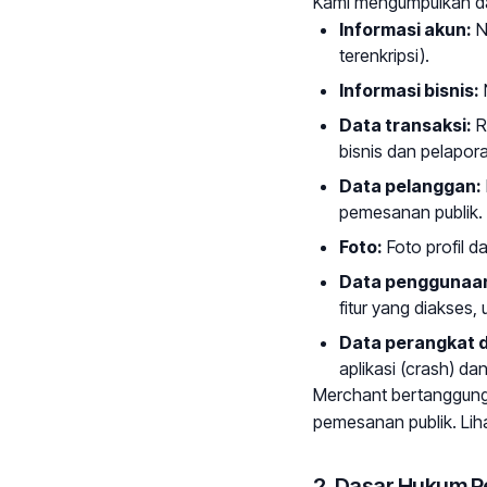
Kami mengumpulkan da
Informasi akun:
N
terenkripsi).
Informasi bisnis:
Data transaksi:
R
bisnis dan pelapor
Data pelanggan:
pemesanan publik.
Foto:
Foto profil d
Data penggunaan 
fitur yang diakses, 
Data perangkat d
aplikasi (crash) da
Merchant bertanggung
pemesanan publik. Lih
2. Dasar Hukum 