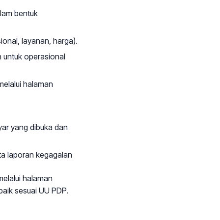
alam bentuk
onal, layanan, harga).
n untuk operasional
elalui halaman
ayar yang dibuka dan
rta laporan kegagalan
elalui halaman
rbaik sesuai UU PDP.