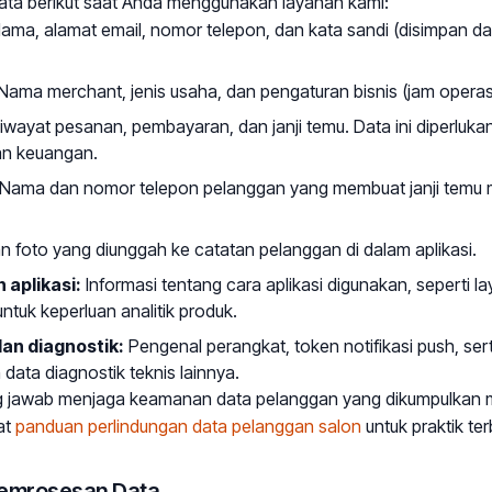
ta berikut saat Anda menggunakan layanan kami:
ama, alamat email, nomor telepon, dan kata sandi (disimpan d
Nama merchant, jenis usaha, dan pengaturan bisnis (jam operasi
iwayat pesanan, pembayaran, dan janji temu. Data ini diperluka
an keuangan.
Nama dan nomor telepon pelanggan yang membuat janji temu m
an foto yang diunggah ke catatan pelanggan di dalam aplikasi.
aplikasi:
Informasi tentang cara aplikasi digunakan, seperti l
untuk keperluan analitik produk.
an diagnostik:
Pengenal perangkat, token notifikasi push, se
n data diagnostik teknis lainnya.
 jawab menjaga keamanan data pelanggan yang dikumpulkan m
at
panduan perlindungan data pelanggan salon
untuk praktik te
Pemrosesan Data