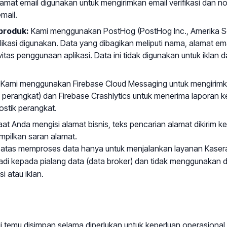
amat email digunakan untuk mengirimkan email verifikasi dan noti
mail.
 produk:
Kami menggunakan PostHog (PostHog Inc., Amerika Se
kasi digunakan. Data yang dibagikan meliputi nama, alamat em
itas penggunaan aplikasi. Data ini tidak digunakan untuk iklan d
Kami menggunakan Firebase Cloud Messaging untuk mengirimka
perangkat) dan Firebase Crashlytics untuk menerima laporan ke
ostik perangkat.
at Anda mengisi alamat bisnis, teks pencarian alamat dikirim 
mpilkan saran alamat.
di atas memproses data hanya untuk menjalankan layanan Kasera
di kepada pialang data (data broker) dan tidak menggunakan da
i atau iklan.
ji temu disimpan selama diperlukan untuk keperluan operasional