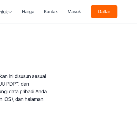
Harga
Kontak
Masuk
Daftar
ntuk
an ini disusun sesuai
"UU PDP") dan
gi data pribadi Anda
an iOS), dan halaman