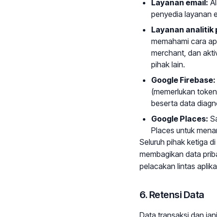
Layanan email:
Al
penyedia layanan e
Layanan analitik
memahami cara apli
merchant, dan aktiv
pihak lain.
Google Firebase:
(memerlukan token 
beserta data diagn
Google Places:
Sa
Places untuk mena
Seluruh pihak ketiga 
membagikan data priba
pelacakan lintas aplikas
6. Retensi Data
Data transaksi dan jan