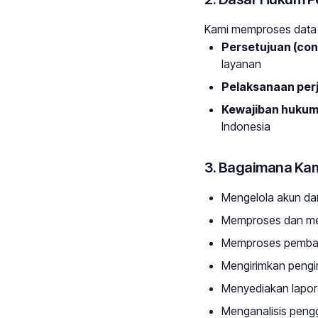
Kami memproses data 
Persetujuan (con
layanan
Pelaksanaan perj
Kewajiban hukum
Indonesia
3. Bagaimana Ka
Mengelola akun da
Memproses dan men
Memproses pembay
Mengirimkan penging
Menyediakan lapora
Menganalisis peng