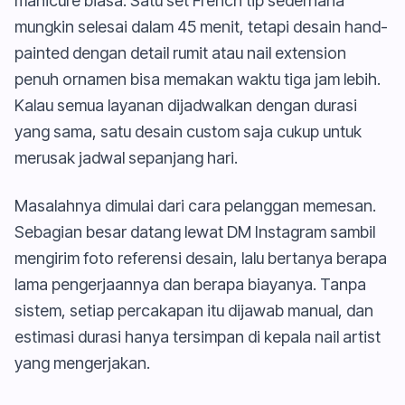
manicure biasa. Satu set French tip sederhana
mungkin selesai dalam 45 menit, tetapi desain hand-
painted dengan detail rumit atau nail extension
penuh ornamen bisa memakan waktu tiga jam lebih.
Kalau semua layanan dijadwalkan dengan durasi
yang sama, satu desain custom saja cukup untuk
merusak jadwal sepanjang hari.
Masalahnya dimulai dari cara pelanggan memesan.
Sebagian besar datang lewat DM Instagram sambil
mengirim foto referensi desain, lalu bertanya berapa
lama pengerjaannya dan berapa biayanya. Tanpa
sistem, setiap percakapan itu dijawab manual, dan
estimasi durasi hanya tersimpan di kepala nail artist
yang mengerjakan.