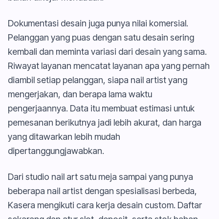
Dokumentasi desain juga punya nilai komersial.
Pelanggan yang puas dengan satu desain sering
kembali dan meminta variasi dari desain yang sama.
Riwayat layanan mencatat layanan apa yang pernah
diambil setiap pelanggan, siapa nail artist yang
mengerjakan, dan berapa lama waktu
pengerjaannya. Data itu membuat estimasi untuk
pemesanan berikutnya jadi lebih akurat, dan harga
yang ditawarkan lebih mudah
dipertanggungjawabkan.
Dari studio nail art satu meja sampai yang punya
beberapa nail artist dengan spesialisasi berbeda,
Kasera mengikuti cara kerja desain custom. Daftar