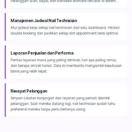
Pelanggan scan, bayar, dan transaksi otomatis tercatat di sistem.
Manajemen Jadwal Nail Technician
Atur jadwal kerja setiap nail technician dari satu dashboard. Hindari
double booking dan pastikan setiap slot appointment terisi optimal.
Laporan Penjualan dan Performa
Pantau layanan mana yang paling diminati, hari apa paling ramai,
dan berapa omzet harian. Data ini membantu mengambil keputusan
bisnis yang lebih tepat.
Riwayat Pelanggan
Simpan catatan kunjungan dan layanan yang pernah diambil
pelanggan. Saat mereka datang lagi, nail technician sudah tahu
preferensi mereka tanpa perlu bertanya ulang.