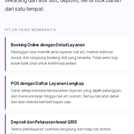
sekarang dan atur slot, deposit, serta stok bahan
dari satu tempat.
FITUR YANG MEMBANTU
Booking Online dengan Detail Layanan
Pelanggan bisa memilih jenis layanan nail art, melihat estimasi
durasi, dan langsung booking slot yang tersedia. Tidak perlu lagi
bolak-balik chat untuk konfirmasi jadwal.
POS dengan Daftar Layanan Lengkap
Catat setiap transaksi berdasarkan layanan yang dipilih pelanggan,
dari manicure basic hingga nail art custom. Semua tercatat detail
dan bisa diakses kembali kapan saja.
Deposit dan Pelunasan lewat QRIS
Terima pembayaran cashless langsung dari meja nail station.