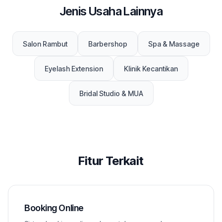
Jenis Usaha Lainnya
Salon Rambut
Barbershop
Spa & Massage
Eyelash Extension
Klinik Kecantikan
Bridal Studio & MUA
Fitur Terkait
Booking Online