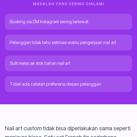
MASALAH YANG SERING DIALAMI
Booking via DM Instagram sering terlewat
Pelanggan tidak tahu estimasi waktu pengerjaan nail art
Sulit melacak stok bahan nail art
Tidak ada catatan preferensi desain pelanggan
Nail art custom tidak bisa diperlakukan sama seperti