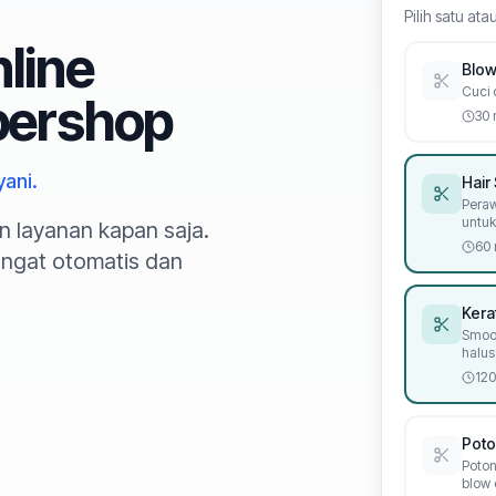
Pilih satu at
line
Blow
Cuci 
bershop
30 
yani.
Hair
Peraw
untuk
n layanan kapan saja.
60 
ingat otomatis dan
Kera
Smoot
halus
120
Poto
Poton
blow 