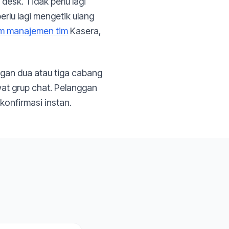
desk. Tidak perlu lagi
rlu lagi mengetik ulang
em manajemen tim
Kasera,
ngan dua atau tiga cabang
wat grup chat. Pelanggan
 konfirmasi instan.