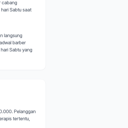
r cabang
 hari Sabtu saat
an langsung
Jadwal barber
i hari Sabtu yang
50.000. Pelanggan
erapis tertentu,