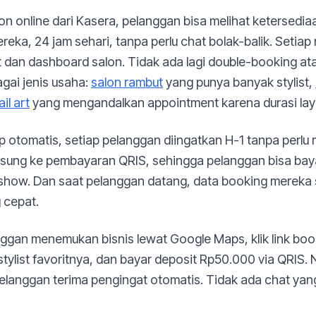
n online dari Kasera, pelanggan bisa melihat ketersediaa
eka, 24 jam sehari, tanpa perlu chat bolak-balik. Setiap
st dan dashboard salon. Tidak ada lagi double-booking at
agai jenis usaha:
salon rambut
yang punya banyak stylist,
il art
yang mengandalkan appointment karena durasi lay
otomatis, setiap pelanggan diingatkan H-1 tanpa perlu 
gsung ke pembayaran QRIS, sehingga pelanggan bisa baya
-show. Dan saat pelanggan datang, data booking mereka 
 cepat.
nggan menemukan bisnis lewat Google Maps, klik link book
tylist favoritnya, dan bayar deposit Rp50.000 via QRIS. 
pelanggan terima pengingat otomatis. Tidak ada chat yang