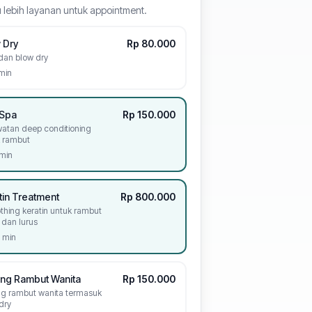
au lebih layanan untuk appointment.
 Dry
Rp 80.000
dan blow dry
min
 Spa
Rp 150.000
atan deep conditioning
 rambut
min
tin Treatment
Rp 800.000
hing keratin untuk rambut
 dan lurus
 min
ng Rambut Wanita
Rp 150.000
g rambut wanita termasuk
dry