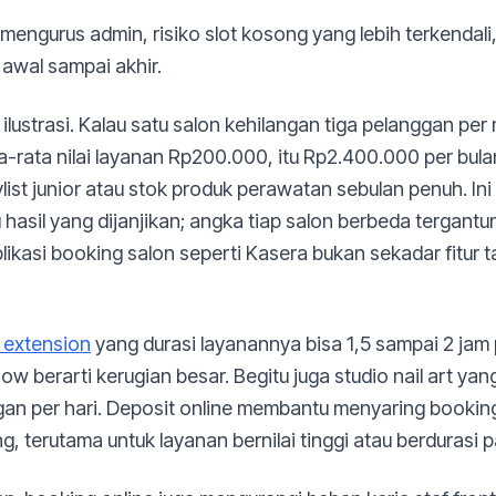
u mengurus admin, risiko slot kosong yang lebih terkenda
 awal sampai akhir.
lustrasi. Kalau satu salon kehilangan tiga pelanggan p
a-rata nilai layanan Rp200.000, itu Rp2.400.000 per bulan
list junior atau stok produk perawatan sebulan penuh. Ini 
u hasil yang dijanjikan; angka tiap salon berbeda tergantu
ikasi booking salon seperti Kasera bukan sekadar fitur t
 extension
yang durasi layanannya bisa 1,5 sampai 2 jam 
w berarti kerugian besar. Begitu juga studio nail art ya
an per hari. Deposit online membantu menyaring booking
g, terutama untuk layanan bernilai tinggi atau berdurasi 