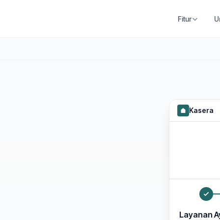
Fitur
U
Kasera
Layanan Ay