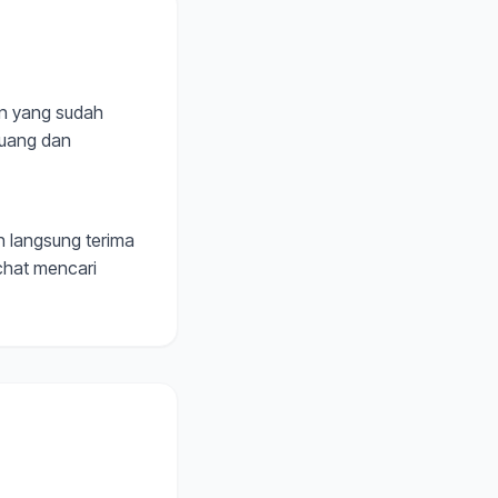
an yang sudah
buang dan
n langsung terima
 chat mencari