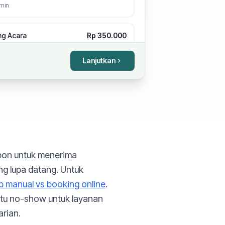
min
ing Acara
Rp 350.000
ng untuk pernikahan atau
 khusus
Lanjutkan
min
ambath
Rp 120.000
bath dengan pijat kepala
min
ng / Braiding
Rp 150.000
pon untuk menerima
gai gaya kepang
min
ng lupa datang. Untuk
 manual vs booking online
.
Satu no-show untuk layanan
rian.