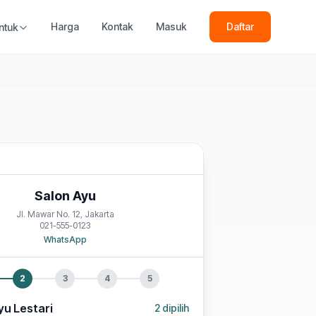
Harga
Kontak
Masuk
Daftar
ntuk
Salon Ayu
Jl. Mawar No. 12, Jakarta
021-555-0123
WhatsApp
2
3
4
5
u Lestari
2
dipilih