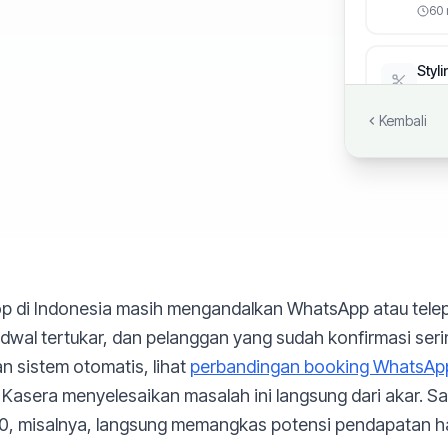
60 
Styl
Styli
acara
Kembali
90 
Cre
Cream
45 
Kepa
p di Indonesia masih mengandalkan WhatsApp atau tele
Berba
60 
wal tertukar, dan pelanggan yang sudah konfirmasi seri
 sistem otomatis, lihat
perbandingan booking WhatsApp
i Kasera menyelesaikan masalah ini langsung dari akar. 
0, misalnya, langsung memangkas potensi pendapatan ha