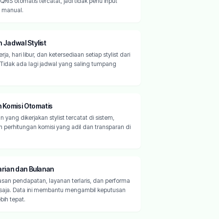
IS otomatis tercatat, jadi tidak perlu input
 manual.
Jadwal Stylist
rja, hari libur, dan ketersediaan setiap stylist dari
 Tidak ada lagi jadwal yang saling tumpang
 Komisi Otomatis
n yang dikerjakan stylist tercatat di sistem,
erhitungan komisi yang adil dan transparan di
.
rian dan Bulanan
asan pendapatan, layanan terlaris, dan performa
n saja. Data ini membantu mengambil keputusan
ebih tepat.