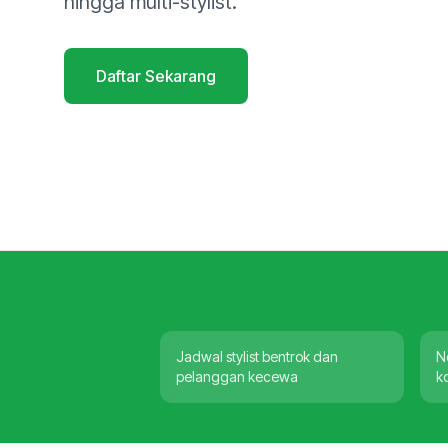
hingga multi-stylist.
Daftar Sekarang
Jadwal stylist bentrok dan
N
pelanggan kecewa
k