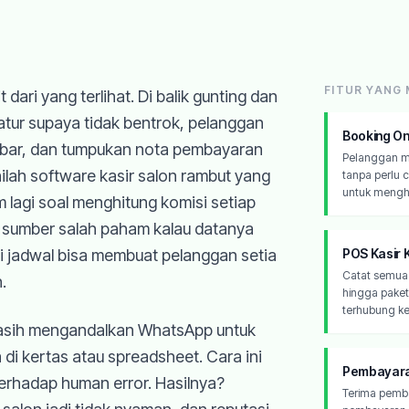
FITUR YANG
 dari yang terlihat. Di balik gunting dan
diatur supaya tidak bentrok, pelanggan
Booking On
kabar, dan tumpukan nota pembayaran
Pelanggan mem
inilah software kasir salon rambut yang
tanpa perlu c
untuk menghi
 lagi soal menghitung komisi setiap
adi sumber salah paham kalau datanya
di jadwal bisa membuat pelanggan setia
POS Kasir 
Catat semua 
.
hingga paket
terhubung ke
 masih mengandalkan WhatsApp untuk
di kertas atau spreadsheet. Cara ini
Pembayaran
erhadap human error. Hasilnya?
Terima pemba