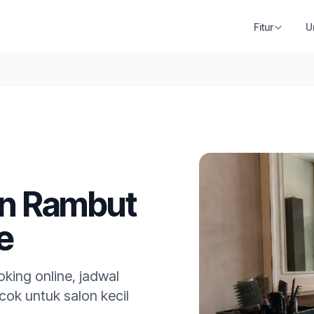
Fitur
U
lon Rambut
e
king online, jadwal
ocok untuk salon kecil