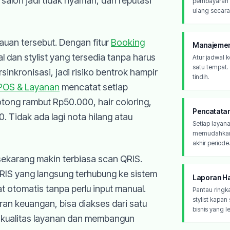
alon jadi tidak nyaman, dan reputasi
pembayaran QR
ulang secara
auan tersebut. Dengan fitur
Booking
Manajemen 
l dan stylist yang tersedia tanpa harus
Atur jadwal ke
satu tempat.
sinkronisasi, jadi risiko bentrok hampir
tindih.
POS & Layanan
mencatat setiap
potong rambut Rp50.000, hair coloring,
Pencatatan
. Tidak ada lagi nota hilang atau
Setiap layana
memudahkan p
akhir periode
ekarang makin terbiasa scan QRIS.
IS yang langsung terhubung ke sistem
Laporan Ha
at otomatis tanpa perlu input manual.
Pantau ringk
stylist kapa
ran keuangan, bisa diakses dari satu
bisnis yang l
a kualitas layanan dan membangun