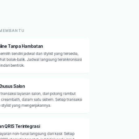
 MEMBANTU
line Tanpa Hambatan
ilih sendiri jadwal dan stylist yang tersedia,
hat bolak-balik. Jadwal langsung tersinkronisasi
ndari bentrok.
Khusus Salon
transaksi layanan salon, dari potong rambut
 creambath, dalam satu sistem. Setiap transaksi
 stylist yang mengerjakannya.
 QRIS Terintegrasi
yaran non-tunai langsung dari kasir. Setiap