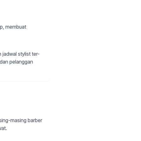
App, membuat
adwal stylist ter-
, dan pelanggan
asing-masing barber
wat.