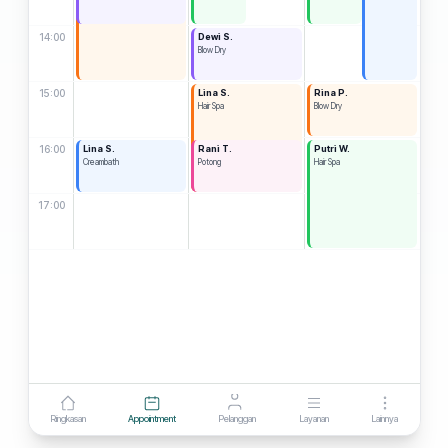
14:00
Dewi S.
Blow Dry
15:00
Lina S.
Rina P.
Hair Spa
Blow Dry
16:00
Lina S.
Rani T.
Putri W.
Creambath
Potong
Hair Spa
17:00
Ringkasan
Appointment
Pelanggan
Layanan
Lainnya