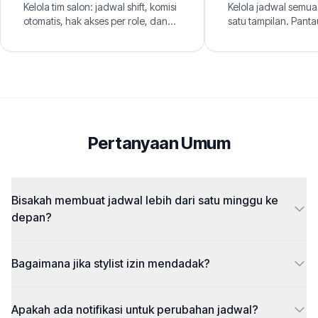
Kelola tim salon: jadwal shift, komisi
Kelola jadwal semua 
otomatis, hak akses per role, dan
satu tampilan. Panta
tracking kehadiran. Dari stylist
hindari bentrok, dan
sampai resepsionis, satu sistem.
pelanggan memilih sty
Pertanyaan Umum
Bisakah membuat jadwal lebih dari satu minggu ke
depan?
Bagaimana jika stylist izin mendadak?
Apakah ada notifikasi untuk perubahan jadwal?