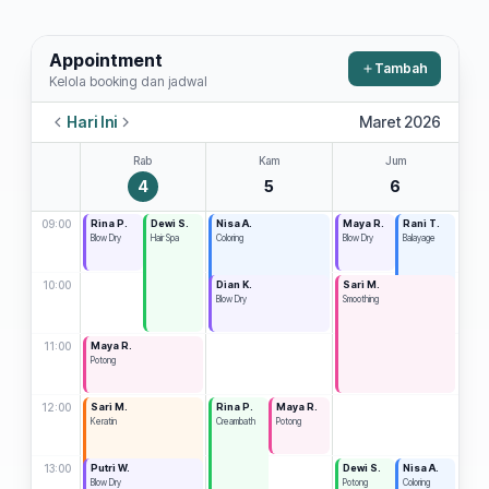
Appointment
Tambah
Kelola booking dan jadwal
Hari Ini
Maret 2026
Rab
Kam
Jum
4
5
6
09:00
Rina P.
Dewi S.
Nisa A.
Maya R.
Rani T.
Blow Dry
Hair Spa
Coloring
Blow Dry
Balayage
10:00
Dian K.
Sari M.
Blow Dry
Smoothing
11:00
Maya R.
Potong
12:00
Sari M.
Rina P.
Maya R.
Keratin
Creambath
Potong
13:00
Putri W.
Dewi S.
Nisa A.
Blow Dry
Potong
Coloring