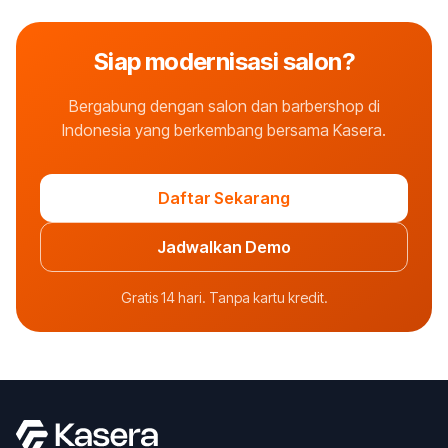
Siap modernisasi salon?
Bergabung dengan salon dan barbershop di
Indonesia yang berkembang bersama Kasera.
Daftar Sekarang
Jadwalkan Demo
Gratis 14 hari. Tanpa kartu kredit.