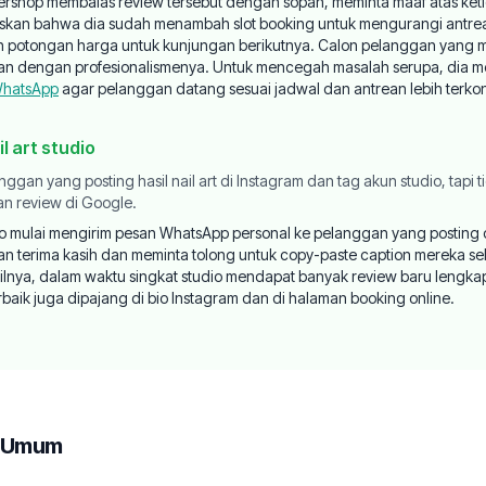
bershop membalas review tersebut dengan sopan, meminta maaf atas ke
skan bahwa dia sudah menambah slot booking untuk mengurangi antrea
potongan harga untuk kunjungan berikutnya. Calon pelanggan yang
esan dengan profesionalismenya. Untuk mencegah masalah serupa, dia 
WhatsApp
agar pelanggan datang sesuai jadwal dan antrean lebih terkon
il art studio
ggan yang posting hasil nail art di Instagram dan tag akun studio, tapi 
n review di Google.
io mulai mengirim pesan WhatsApp personal ke pelanggan yang posting 
 terima kasih dan meminta tolong untuk copy-paste caption mereka se
ilnya, dalam waktu singkat studio mendapat banyak review baru lengka
rbaik juga dipajang di bio Instagram dan di halaman booking online.
n Umum