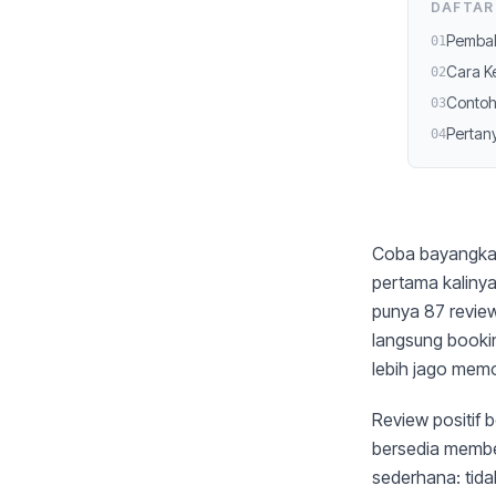
DAFTAR 
Pemba
01
Cara K
02
Contoh
03
Perta
04
Coba bayangkan
pertama kaliny
punya 87 review
langsung bookin
lebih jago memo
Review positif 
bersedia membe
sederhana: tida