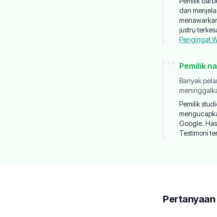
Pemilik bar
dan menjela
menawarkan 
justru terk
Pengingat 
“
Pemilik na
Banyak pelan
meninggalka
Pemilik stud
mengucapkan
Google. Has
Testimoni te
Pertanyaa