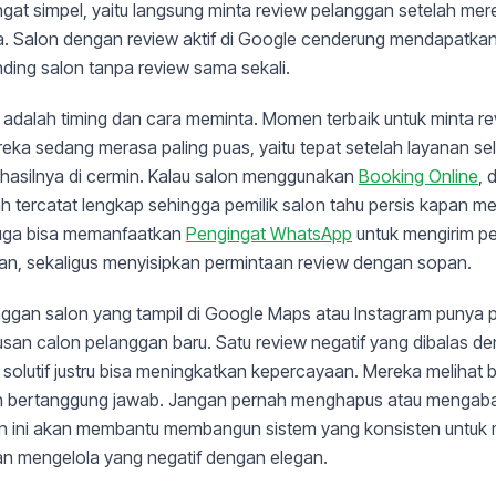
sangat simpel, yaitu langsung minta review pelanggan setelah me
a. Salon dengan review aktif di Google cenderung mendapatkan
ding salon tanpa review sama sekali.
 adalah timing dan cara meminta. Momen terbaik untuk minta r
eka sedang merasa paling puas, yaitu tepat setelah layanan se
 hasilnya di cermin. Kalau salon menggunakan
Booking Online
, 
 tercatat lengkap sehingga pemilik salon tahu persis kapan me
juga bisa memanfaatkan
Pengingat WhatsApp
untuk mengirim pe
gan, sekaligus menyisipkan permintaan review dengan sopan.
nggan salon yang tampil di Google Maps atau Instagram punya 
san calon pelanggan baru. Satu review negatif yang dibalas d
 solutif justru bisa meningkatkan kepercayaan. Mereka melihat 
an bertanggung jawab. Jangan pernah menghapus atau mengaba
an ini akan membantu membangun sistem yang konsisten untu
dan mengelola yang negatif dengan elegan.