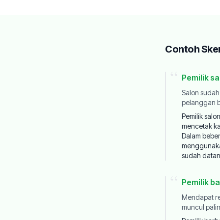
Contoh Ske
“
Pemilik s
Salon sudah 
pelanggan b
Pemilik salo
mencetak ka
Dalam beber
menggunak
sudah datang
“
Pemilik b
Mendapat re
muncul palin