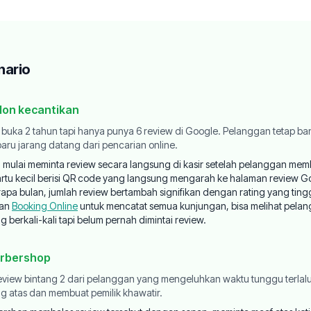
nario
alon kecantikan
buka 2 tahun tapi hanya punya 6 review di Google. Pelanggan tetap ban
aru jarang datang dari pencarian online.
n mulai meminta review secara langsung di kasir setelah pelanggan mem
rtu kecil berisi QR code yang langsung mengarah ke halaman review G
apa bulan, jumlah review bertambah signifikan dengan rating yang ting
an
Booking Online
untuk mencatat semua kunjungan, bisa melihat pel
 berkali-kali tapi belum pernah dimintai review.
arbershop
view bintang 2 dari pelanggan yang mengeluhkan waktu tunggu terlalu 
g atas dan membuat pemilik khawatir.