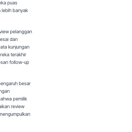
reka puas
 lebih banyak
eview pelanggan
lesai dan
data kunjungan
reka terakhir
san follow-up
pengaruh besar
engan
bahwa pemilik
ikan review
k mengumpulkan