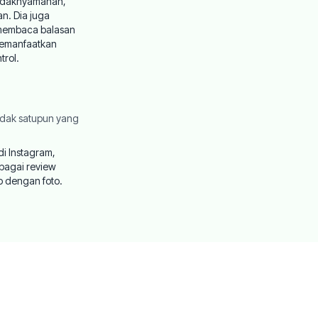
tidaknyamanan,
n. Dia juga
 membaca balasan
memanfaatkan
trol.
tidak satupun yang
di Instagram,
bagai review
p dengan foto.