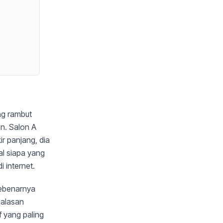
ng rambut
n. Salon A
r panjang, dia
al siapa yang
 internet.
sebenarnya
 alasan
f yang paling