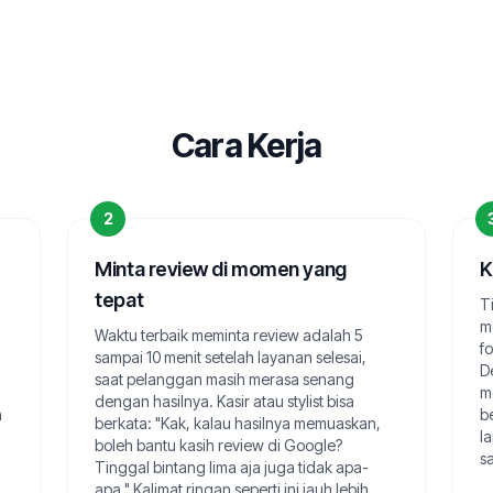
Cara Kerja
2
Minta review di momen yang
K
tepat
T
m
Waktu terbaik meminta review adalah 5
f
sampai 10 menit setelah layanan selesai,
D
saat pelanggan masih merasa senang
m
dengan hasilnya. Kasir atau stylist bisa
h
b
berkata: "Kak, kalau hasilnya memuaskan,
l
boleh bantu kasih review di Google?
sa
Tinggal bintang lima aja juga tidak apa-
apa." Kalimat ringan seperti ini jauh lebih