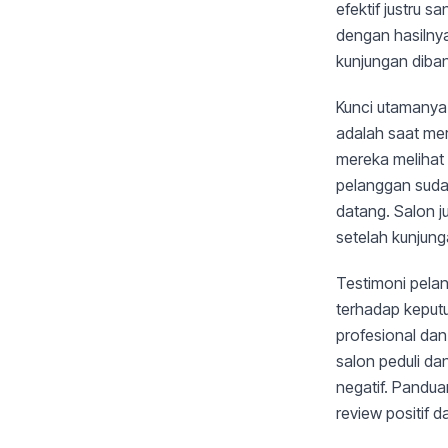
efektif justru 
dengan hasilny
kunjungan diban
Kunci utamanya
adalah saat mer
mereka melihat
pelanggan sudah
datang. Salon 
setelah kunjun
Testimoni pela
terhadap keputu
profesional dan
salon peduli d
negatif. Pandu
review positif 