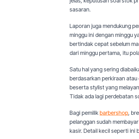
jelas, keputusan soal stok p
sasaran.
Laporan juga mendukung perb
minggu ini dengan minggu ya
bertindak cepat sebelum mas
dari minggu pertama, itu po
Satu hal yang sering diabaik
berdasarkan perkiraan atau 
beserta stylist yang melayani.
Tidak ada lagi perdebatan s
Bagi pemilik
barbershop
, br
pelanggan sudah membayar l
kasir. Detail kecil seperti in