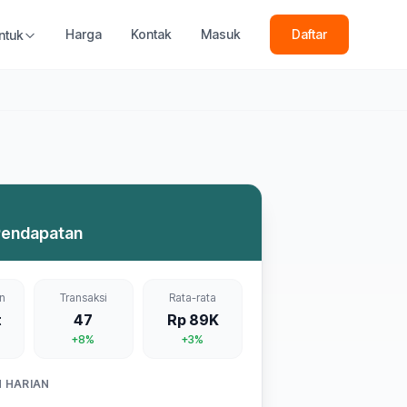
Harga
Kontak
Masuk
Daftar
ntuk
Pendapatan
n
Transaksi
Rata-rata
t
47
Rp 89K
+8%
+3%
 HARIAN