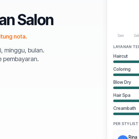
an Salon
itung nota.
Sen
Se
LAYANAN TE
i, minggu, bulan.
Haircut
de pembayaran.
Coloring
Blow Dry
Hair Spa
Creambath
PER STYLIST
Rina