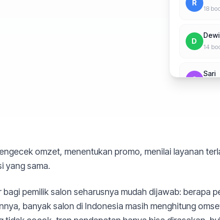
R
18
boo
Dewi
D
14
boo
Sari
S
10
boo
Ayu
A
5
book
mengecek omzet, menentukan promo, menilai layanan terl
si yang sama.
 bagi pemilik salon seharusnya mudah dijawab: berapa p
aannya, banyak salon di Indonesia masih menghitung omse