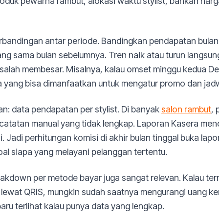
roduk pewarna rambut, alokasi waktu stylist, bahkan harga
andingan antar periode. Bandingkan pendapatan bulan in
ng sama bulan sebelumnya. Tren naik atau turun langsung 
alah membesar. Misalnya, kalau omset minggu kedua Dese
la yang bisa dimanfaatkan untuk mengatur promo dan jadwa
an: data pendapatan per stylist. Di banyak
salon rambut
,
catatan manual yang tidak lengkap. Laporan Kasera menc
 Jadi perhitungan komisi di akhir bulan tinggal buka laporan
oal siapa yang melayani pelanggan tertentu.
eakdown per metode bayar juga sangat relevan. Kalau te
ewat QRIS, mungkin sudah saatnya mengurangi uang kem
i baru terlihat kalau punya data yang lengkap.