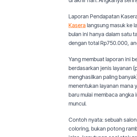
di akhir hari. Angkanya seri
Laporan Pendapatan Kasera 
Kasera
langsung masuk ke lap
bulan ini hanya dalam satu t
dengan total Rp750.000, angk
Yang membuat laporan ini b
berdasarkan jenis layanan (
menghasilkan paling banyak)
menentukan layanan mana ya
baru mulai membaca angka i
muncul.
Contoh nyata: sebuah salon
coloring, bukan potong ram