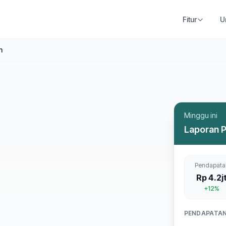
Fitur
U
n
Minggu ini
Laporan 
Pendapata
Rp 4.2j
+12%
PENDAPATAN