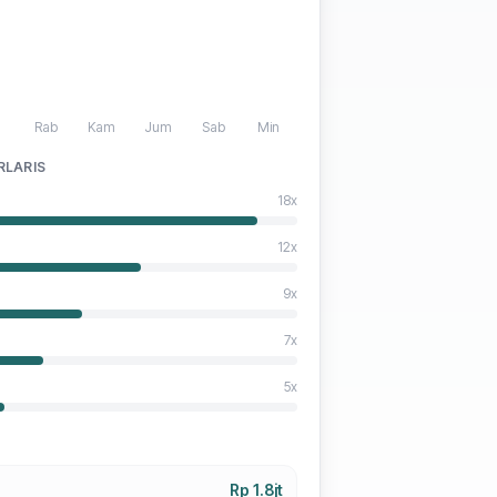
l
Rab
Kam
Jum
Sab
Min
RLARIS
18
x
12
x
9
x
7
x
5
x
Rp 1.8jt