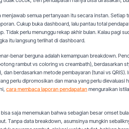
ng tidak cocok, tren pendapatan hanya bisa dirasakan, bu
menjawab semua pertanyaan itu secara instan. Setiap tr
oran. Cukup buka dashboard, lalu pantau total pendapatan
ap. Tidak perlu menunggu rekap akhir bulan. Kalau pagi s
a itu langsung terlihat di dashboard.
enar-benar berguna adalah kemampuan breakdown. Penda
potong rambut vs coloring vs creambath), berdasarkan sty
, dan berdasarkan metode pembayaran (tunai vs QRIS). I
ng perlu dipromosikan dan mana yang perlu dievaluasi h
ni,
cara membaca laporan pendapatan
menguraikan istil
 bisa saja menemukan bahwa sebagian besar omset bulan
but. Tanpa data breakdown, asumsinya mungkin sebalik