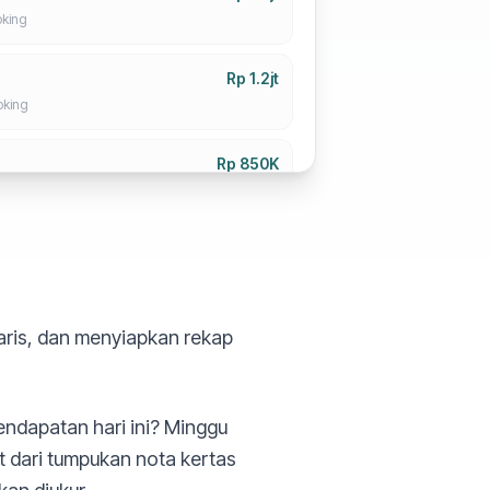
king
Rp 1.2jt
king
Rp 850K
king
Rp 350K
ing
aris, dan menyiapkan rekap
endapatan hari ini? Minggu
t dari tumpukan nota kertas